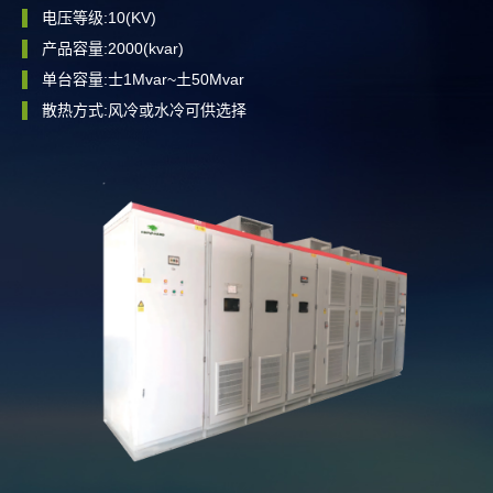
▌
电压等级:10(KV)
闪
▌
产品容量:2000(kvar)
来
▌
单台容量:士1Mvar~土50Mvar
▌
散热方式:风冷或水冷可供选择