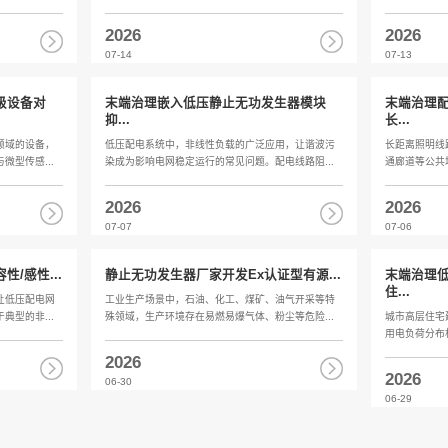
量末端治理改造成本怎么算
NTPS终端
运维升级工作中，末端电能质量治理改造是
现代配电系统末
设备稳定运行、规范配电工况的核心举措...
设备、多元用电负
2026
07-22
止无功发生器：末端治理支撑PC...
有源滤波器A
网规模持续扩容的背景下，电力电子接口并
配电系统运行期
应用场景不断拓宽。PCS作为新能源发...
波、无功缺额、电
2026