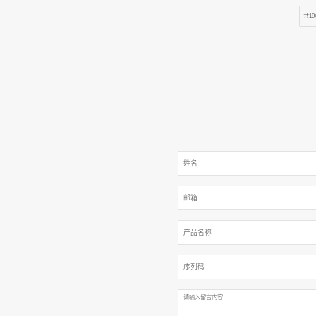
07-16
低压静
电...
纳米制造
核心运行
2026
07-09
低压静
新能源汽
的负荷结