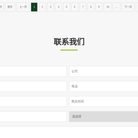
07-14
止无功发生器解决纳米级设备对
末端治理嵌
抑...
、精密芯片加工、微观检测等领域的设备，
低压配电系统中
逻辑依托高精度微电子元器件与微型传感...
染成为影响电网稳
2026
07-07
止无功发生器动态分配容性/感性...
静止无功发生
车充电基础设施规模化落地，让低压配电网
工业生产场景中
构发生明显改变。快充设备属于典型的非...
殊领域，生产环境