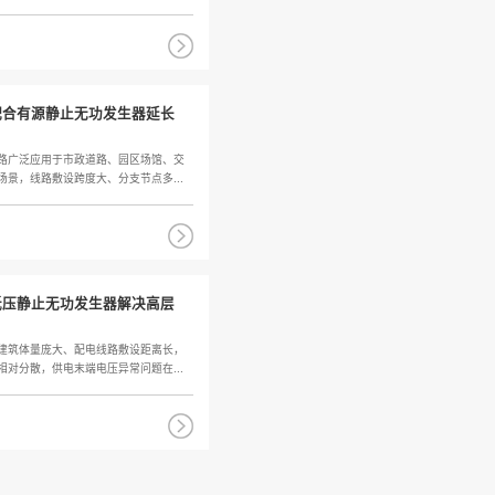
电气综合治理保护系统的主...
电压暂降治理原理
端用电场景愈发复杂，各类精密电气
工业配电与电力运维工
荷集中运行，容易引发零线电流...
电能质量问题。电网负荷
2026
07-22
PF和静止无功发生器SV...
有源电力滤波器AP
间，非线性负载、波动负荷会催生谐
各类直流、交流充电桩
压偏移等电能质量问题，有源电...
多台设备同步投运时会持
2026