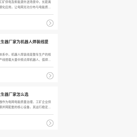
生器厂家提供晃电瞬间快速
有源静止无功发生
压...
，雷击、线路瞬时故障、负荷骤变等
电力系统运行过程中，
会引发电网电压短时跌落，也就...
泛接入，会造成电网三相
2026
06-22
压静止无功发生器保障电压
有源静止无功发生
的...
对接各类用电终端，终端负荷的动态
城市配电网、工矿供电
均、三相负荷失衡等问题，都会...
电力电缆的规模化应用，