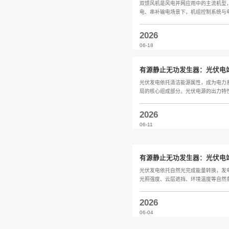
低压静
低压配电
零序谐波
2026
06-25
有源静
次...
双馈风机
电、串补