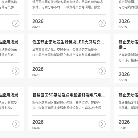
止无功发生器与UPS协同治理零...
静止无功发
无...
系统中，非线性用电设备的规模化应用，让
成为影响系统稳定运行的常见电能质量问...
电网运行过程中
各类突发状况，都
2026
06-23
止无功发生器配合双馈风机抑制
末端治理低
稳...
是风电并网应用中的主流机型，在远距离输
低压配电网直接
输电场景下，机组控制系统与电网电气参...
波动、无功分布不