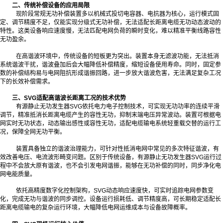
二、传统补偿设备的应用局限
现阶段常规无功补偿装置多以机械式投切电容器、电抗器为核心，运行模式固
定、调节精度不足，仅能实现分级式无功补偿，无法适配长距离电缆无功动态波动的
特性。这类设备响应速度慢，无法匹配电网负荷的瞬时变化，难以精准平衡线路容性
无功盈余。
在高谐波环境中，传统设备的短板更为突出。装置本身无滤波功能，无法抵消
系统谐波干扰，谐波叠加后会大幅降低补偿精度，缩短设备使用寿命。同时，固定参
数的补偿结构易与电网阻抗形成谐振回路，进一步放大谐波危害，无法满足复杂工况
下的长效补偿需求。
三、SVG适配高谐波长距离工况的技术优势
有源静止无功发生器SVG依托电力电子控制技术，可实现无功功率的连续平滑
调节，精准抵消长距离电缆产生的容性无功，抑制末端电压异常波动。装置可根据电
网实时无功状态，动态输出感性或容性无功，适配电缆输电系统轻重载交替的运行工
况，保障全网无功平衡。
装置具备独立的谐波治理能力，可针对性抵消电网中常见的多次特征谐波，有
效改善电压、电流波形畸变问题。区别于传统设备，有源静止无功发生器SVG运行过
程中不会放大原有谐波，也不会引发电网谐振，能够在无功补偿的同时，同步净化电
网电能质量。
依托高精度数字化控制架构，SVG动态响应速度快，可实时追踪电网参数变
化，完成无功与谐波的同步调控。设备运行损耗低、调节精度高，可长期稳定适配长
距离电缆输电的复杂运行环境，大幅降低电网运维成本与设备故障概率。