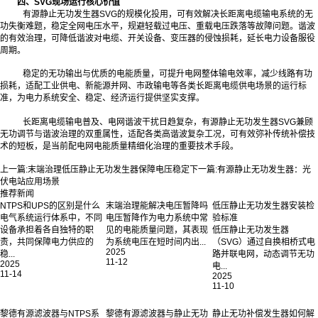
四、SVG现场运行核心价值
有源静止无功发生器SVG的规模化投用，可有效解决长距离电缆输电系统的无
功失衡难题，稳定全网电压水平，规避轻载过电压、重载电压跌落等故障问题。谐波
的有效治理，可降低谐波对电缆、开关设备、变压器的侵蚀损耗，延长电力设备服役
周期。
稳定的无功输出与优质的电能质量，可提升电网整体输电效率，减少线路有功
损耗，适配工业供电、新能源并网、市政输电等各类长距离电缆供电场景的运行标
准，为电力系统安全、稳定、经济运行提供坚实支撑。
长距离电缆输电普及、电网谐波干扰日趋复杂，有源静止无功发生器SVG兼顾
无功调节与谐波治理的双重属性，适配各类高谐波复杂工况，可有效弥补传统补偿技
术的短板，是当前配电网电能质量精细化治理的重要技术手段。‍
上一篇:
末端治理低压静止无功发生器保障电压稳定
下一篇:
有源静止无功发生器：光
伏电站应用场景
推荐新闻
NTPS和UPS的区别是什么
末端治理能解决电压暂降吗
低压静止无功发生器安装检
电气系统运行体系中，不同
电压暂降作为电力系统中常
验标准
设备承担着各自独特的职
见的电能质量问题，其表现
低压静止无功发生器
责，共同保障电力供应的
为系统电压在短时间内出...
（SVG）通过自换相桥式电
2025
稳...
路并联电网，动态调节无功
11-12
2025
电...
11-14
2025
11-10