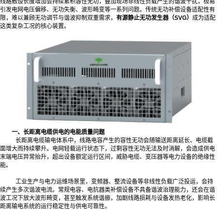
线路敷设长度增加会持续累积容性无功，叠加现场非线性负载产生的谐波干扰，极易
引发电网电压偏移、无功失衡、波形畸变等一系列问题。传统无功补偿设备适配性有
限，难以兼顾无功调节与谐波抑制双重需求，
有源静止无功发生器（SVG）
成为适配
这类复杂工况的核心装置。
一、长距离电缆供电的电能质量问题
长距离电缆输电体系中，线路电容产生的容性无功会随输送距离延长、电缆截
面增大而持续攀升。电网轻载运行状态下，过剩容性无功无法及时消解，会造成供电
末端电压异常抬升，超出设备额定运行区间，威胁电缆、变压器等电力设备的绝缘性
能。
工业生产与电力运维场景里，变频器、整流设备等非线性负载广泛投运，会持
续产生多次谐波电流。常规电容、电抗器类补偿设备不具备谐波治理能力，还会在谐
波工况下放大波形畸变，甚至触发系统谐振，加剧线路损耗与设备发热老化，影响长
距离输电系统的运行稳定性与供电可靠性。