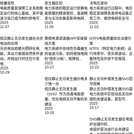
黎德有源滤波器与NTPS系
黎德有源滤波器与静止无功
静止无功补偿发生器如何解
统兼容性
发生器区别
决电压波动
电能质量是保障工业系统稳
电力系统的稳定运行依赖电
电力系统运行过程中，电压
定运行的核心基础，其中谐
能质量的精准管控，谐波畸
稳定是保障各类用电设备正
波污染已成为制约供电可...
变与无功失衡是影响电网...
常工作、维持电网安全可...
2025
2025
2025
11-07
11-05
11-03
低压静止无功发生器在光伏
黎德有源滤波器APF安装接
NTPS电能质量综合治理方
电站的应用
线方案
案
光伏电站依赖光照转化电
电力系统中非线性负载催生
NTPS（特定电力系统）运
能，其出力易随自然条件波
的谐波污染，如同侵蚀电网
行场景中，受负荷波动、设
动，并网运行时往往引发
的“隐形沙砾”，既降低...
备特性及外部干扰等因...
2025
2025
电...
10-27
10-22
2025
10-29
低压静止无功发生器价格多
静止无功补偿发生器SVG型
少钱一台
号规格
低压静止无功发生器
静止无功补偿发生器SVG是
（SVG）作为改善电能质
电力系统中实现动态无功补
量、优化电网无功平衡的关
偿的关键设备，其型号...
2025
键设...
10-17
2025
10-20