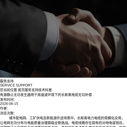
服务支持
SERVICE SUPPORT
您当前位置:
首页
服务支持
技术科普
有源静止无功发生器用于高谐波环境下的长距离电缆无功补偿
发布时间：
2026-06-15
作者：
浏览次数：
城市配电网、工矿供电及新能源外送场景中，长距离电力电缆的规模化应用，
让电网无功分布与电能质量治理面临全新挑战。电缆线路存在固有的对地电容效应，