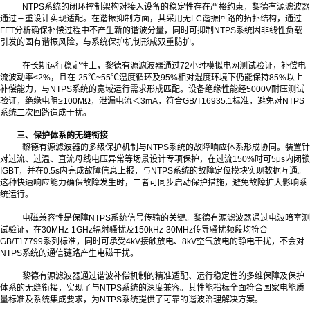
NTPS系统的闭环控制架构对接入设备的稳定性存在严格约束，黎德有源滤波器
通过三重设计实现适配。在谐振抑制方面，其采用无LC谐振回路的拓扑结构，通过
FFT分析确保补偿过程中不产生新的谐波分量，同时可抑制NTPS系统因非线性负载
引发的固有谐振风险，与系统保护机制形成双重防护。
在长期运行稳定性上，黎德有源滤波器通过72小时模拟电网测试验证，补偿电
流波动率≤2%，且在-25℃~55℃温度循环及95%相对湿度环境下仍能保持85%以上
补偿能力，与NTPS系统的宽域运行需求形成匹配。设备绝缘性能经5000V耐压测试
验证，绝缘电阻≥100MΩ，泄漏电流＜3mA，符合GB/T16935.1标准，避免对NTPS
系统二次回路造成干扰。
三、保护体系的无缝衔接
黎德有源滤波器的多级保护机制与NTPS系统的故障响应体系形成协同。装置针
对过流、过温、直流母线电压异常等场景设计专项保护，在过流150%时可5μs内闭锁
IGBT，并在0.5s内完成故障信息上报，与NTPS系统的故障定位模块实现数据互通。
这种快速响应能力确保故障发生时，二者可同步启动保护措施，避免故障扩大影响系
统运行。
电磁兼容性是保障NTPS系统信号传输的关键。黎德有源滤波器通过电波暗室测
试验证，在30MHz-1GHz辐射骚扰及150kHz-30MHz传导骚扰频段均符合
GB/T17799系列标准，同时可承受4kV接触放电、8kV空气放电的静电干扰，不会对
NTPS系统的通信链路产生电磁干扰。
黎德有源滤波器通过谐波补偿机制的精准适配、运行稳定性的多维保障及保护
体系的无缝衔接，实现了与NTPS系统的深度兼容。其性能指标全面符合国家电能质
量标准及系统集成要求，为NTPS系统提供了可靠的谐波治理解决方案。‍