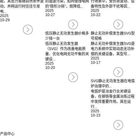
能，其出力易随自然条件波
的谐波污染，如同侵蚀电网
行场景中，受负荷波动、设
动，并网运行时往往引发
的“隐形沙砾”，既降低...
备特性及外部干扰等因...
2025
2025
电...
10-27
10-22
2025
10-29
低压静止无功发生器价格多
静止无功补偿发生器SVG型
少钱一台
号规格
低压静止无功发生器
静止无功补偿发生器SVG是
（SVG）作为改善电能质
电力系统中实现动态无功补
量、优化电网无功平衡的关
偿的关键设备，其型号...
2025
键设...
10-17
2025
10-20
SVG静止无功发生器在电弧
炉治理中的...
电弧炉是冶金行业关键设
备，在钢铁等金属冶炼过程
中发挥重要作用。其在运
行...
2025
10-15
产品中心