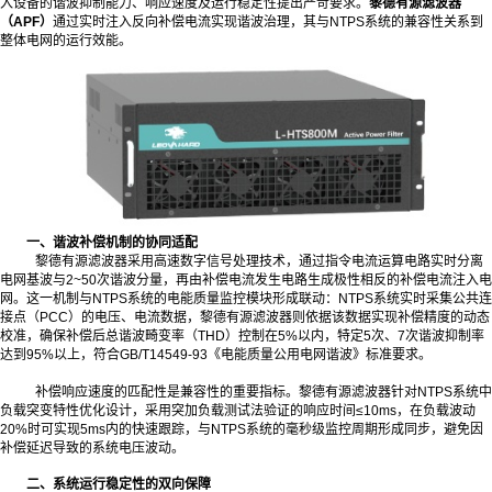
入设备的谐波抑制能力、响应速度及运行稳定性提出严苛要求。
黎德有源滤波器
（APF）
通过实时注入反向补偿电流实现谐波治理，其与NTPS系统的兼容性关系到
整体电网的运行效能。
一、谐波补偿机制的协同适配
黎德有源滤波器采用高速数字信号处理技术，通过指令电流运算电路实时分离
电网基波与2~50次谐波分量，再由补偿电流发生电路生成极性相反的补偿电流注入电
网。这一机制与NTPS系统的电能质量监控模块形成联动：NTPS系统实时采集公共连
接点（PCC）的电压、电流数据，黎德有源滤波器则依据该数据实现补偿精度的动态
校准，确保补偿后总谐波畸变率（THD）控制在5%以内，特定5次、7次谐波抑制率
达到95%以上，符合GB/T14549-93《电能质量公用电网谐波》标准要求。
补偿响应速度的匹配性是兼容性的重要指标。黎德有源滤波器针对NTPS系统中
负载突变特性优化设计，采用突加负载测试法验证的响应时间≤10ms，在负载波动
20%时可实现5ms内的快速跟踪，与NTPS系统的毫秒级监控周期形成同步，避免因
补偿延迟导致的系统电压波动。
二、系统运行稳定性的双向保障