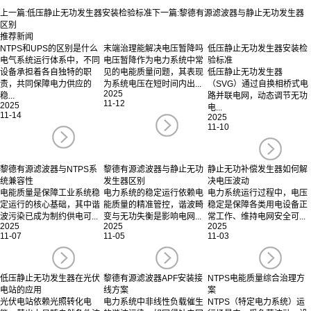
上一篇:
低压静止无功发生器安装检验标准
下一篇:
黎德有源滤波器与静止无功发生器
区别
推荐新闻
NTPS和UPS的区别是什么
末端治理能解决电压暂降吗
低压静止无功发生器安装检
电气系统运行体系中，不同
电压暂降作为电力系统中常
验标准
设备承担着各自独特的职
见的电能质量问题，其表现
低压静止无功发生器
责，共同保障电力供应的
为系统电压在短时间内出...
（SVG）通过自换相桥式电
2025
稳...
路并联电网，动态调节无功
11-12
2025
电...
11-14
2025
11-10
黎德有源滤波器与NTPS系
黎德有源滤波器与静止无功
静止无功补偿发生器如何解
统兼容性
发生器区别
决电压波动
电能质量是保障工业系统稳
电力系统的稳定运行依赖电
电力系统运行过程中，电压
定运行的核心基础，其中谐
能质量的精准管控，谐波畸
稳定是保障各类用电设备正
波污染已成为制约供电可...
变与无功失衡是影响电网...
常工作、维持电网安全可...
2025
2025
2025
11-07
11-05
11-03
低压静止无功发生器在光伏
黎德有源滤波器APF安装接
NTPS电能质量综合治理方
电站的应用
线方案
案
光伏电站依赖光照转化电
电力系统中非线性负载催生
NTPS（特定电力系统）运