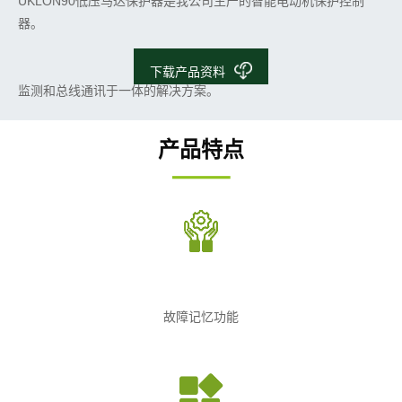
UKLON90低压马达保护器是我公司生产的智能电动机保护控制
器。
产品与接触器、软起动器、塑壳断路器配合为低压交流电动机回路
提供了一套控制、保护、
下载产品资料
监测和总线通讯于一体的解决方案。
产品特点
故障记忆功能