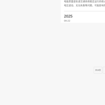
有源静
态...
钢铁冶炼
炼钢为例
2025
09-01