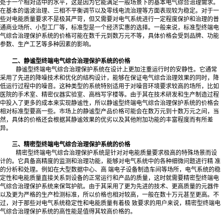
处于一个相对适中的水平，这是因为它能满足一般场景下的基本电气综合治理需求。
在基本的谐波治理、三相不平衡调节以及零线电流治理等方面表现较为稳定。对于一
些对电能质量要求不是极其严苛，但又需要对电气系统进行一定程度保护和治理的普
通商业场所、小型工厂等，标准型是一个经济实惠的选择。一般来说，标准型终端电
气综合治理保护系统的价格可能在数千元到数万元不等，具体价格会受到品牌、功能
参数、生产工艺等多种因素的影响。
二、静谧型终端电气综合治理保护系统的价格
静谧型终端电气综合治理保护系统在设计上更加注重运行时的安静性。它通常
采用了先进的降噪技术和优化的结构设计，能够在保证电气综合治理效果的同时，降
低运行过程中的噪音。这种类型的系统特别适用于对噪音环境要求较高的场所，比如
医院的手术室、精密仪器实验室、高档写字楼等。由于其在技术研发和生产制造过程
中投入了更多的成本来实现静谧性，所以静谧型终端电气综合治理保护系统的价格会
相对标准型要高一些。市场上的静谧型产品价格可能会在数万元到十数万元之间，当
然，具体的价格还会根据其静谧效果的优劣以及其他附加功能的丰富程度而有所差
异。
三、精密型终端电气综合治理保护系统的价格
精密型终端电气综合治理保护系统是针对对电能质量要求极高的特殊场景而设
计的。它具备高精度的监测和治理功能，能够对电气系统中的各种细微问题进行精 准
的分析和处理。例如在大型数据中心、高 端电子设备制造车间等场所，电气系统的稳
定性和电能质量直接关系到设备的正常运行和产品的质量，这时就需要精密型终端电
气综合治理保护系统来保驾护航。由于其采用了更为先进的技术、更高质量的元器件
以及更为严格的生产检测标准，所以价格也相对较高，一般在数十万元甚至更高。不
过，对于那些对电气系统稳定性和电能质量有着极 致要求的用户来说，精密型终端电
气综合治理保护系统的高性能是值得其较高价格的。