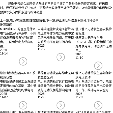
终端电气综合治理保护系统的不同类型满足了各种场景的特定需求。在选择
时，我们不能仅仅关注价格，更要结合实际使用场所的要求、对电能质量的期望以及
预算等多方面因素进行综合考量。‍
上一篇:
电力有源滤波器的应用范围
下一篇:
静止无功补偿发生器分几种类型
推荐新闻
NTPS和UPS的区别是什么
末端治理能解决电压暂降吗
低压静止无功发生器安装检
电气系统运行体系中，不同
电压暂降作为电力系统中常
验标准
设备承担着各自独特的职
见的电能质量问题，其表现
低压静止无功发生器
责，共同保障电力供应的
为系统电压在短时间内出...
（SVG）通过自换相桥式电
2025
稳...
路并联电网，动态调节无功
11-12
2025
电...
11-14
2025
11-10
黎德有源滤波器与NTPS系
黎德有源滤波器与静止无功
静止无功补偿发生器如何解
统兼容性
发生器区别
决电压波动
电能质量是保障工业系统稳
电力系统的稳定运行依赖电
电力系统运行过程中，电压
定运行的核心基础，其中谐
能质量的精准管控，谐波畸
稳定是保障各类用电设备正
波污染已成为制约供电可...
变与无功失衡是影响电网...
常工作、维持电网安全可...
2025
2025
2025
11-07
11-05
11-03
低压静止无功发生器在光伏
黎德有源滤波器APF安装接
NTPS电能质量综合治理方