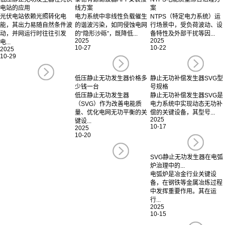
电站的应用
线方案
案
光伏电站依赖光照转化电
电力系统中非线性负载催生
NTPS（特定电力系统）运
能，其出力易随自然条件波
的谐波污染，如同侵蚀电网
行场景中，受负荷波动、设
动，并网运行时往往引发
的“隐形沙砾”，既降低...
备特性及外部干扰等因...
2025
2025
电...
10-27
10-22
2025
10-29
低压静止无功发生器价格多
静止无功补偿发生器SVG型
少钱一台
号规格
低压静止无功发生器
静止无功补偿发生器SVG是
（SVG）作为改善电能质
电力系统中实现动态无功补
量、优化电网无功平衡的关
偿的关键设备，其型号...
2025
键设...
10-17
2025
10-20
SVG静止无功发生器在电弧
炉治理中的...
电弧炉是冶金行业关键设
备，在钢铁等金属冶炼过程
中发挥重要作用。其在运
行...
2025
10-15