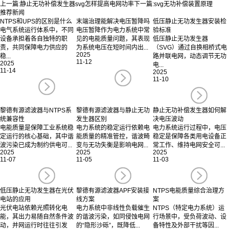
上一篇:
静止无功补偿发生器svg怎样提高电网功率
下一篇:
svg无功补偿装置原理
推荐新闻
NTPS和UPS的区别是什么
末端治理能解决电压暂降吗
低压静止无功发生器安装检
电气系统运行体系中，不同
电压暂降作为电力系统中常
验标准
设备承担着各自独特的职
见的电能质量问题，其表现
低压静止无功发生器
责，共同保障电力供应的
为系统电压在短时间内出...
（SVG）通过自换相桥式电
2025
稳...
路并联电网，动态调节无功
11-12
2025
电...
11-14
2025
11-10
黎德有源滤波器与NTPS系
黎德有源滤波器与静止无功
静止无功补偿发生器如何解
统兼容性
发生器区别
决电压波动
电能质量是保障工业系统稳
电力系统的稳定运行依赖电
电力系统运行过程中，电压
定运行的核心基础，其中谐
能质量的精准管控，谐波畸
稳定是保障各类用电设备正
波污染已成为制约供电可...
变与无功失衡是影响电网...
常工作、维持电网安全可...
2025
2025
2025
11-07
11-05
11-03
低压静止无功发生器在光伏
黎德有源滤波器APF安装接
NTPS电能质量综合治理方
电站的应用
线方案
案
光伏电站依赖光照转化电
电力系统中非线性负载催生
NTPS（特定电力系统）运
能，其出力易随自然条件波
的谐波污染，如同侵蚀电网
行场景中，受负荷波动、设
动，并网运行时往往引发
的“隐形沙砾”，既降低...
备特性及外部干扰等因...