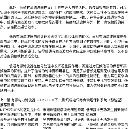
此外，低通有源滤波器在设计上具有更大的灵活性。通过调整电路参数，可以
实现不同频率响应的滤波效果，满足多样化的应用需求。这种灵活性不仅体现在频率
范围的调节上，还反映在对带外抑制的精细控制上。例如，在特定的无线通信协议
中，低通有源滤波器可以根据频段的要求，精确地过滤掉带外干扰，确保频段的纯
净，从而提高通信效率。
低通有源滤波器的设计还考虑到了功耗和体积的优化。虽然有源滤波器需要外
部电源供电，但现代技术的发展使得其在功耗方面得到了有效控制。同时，小型化元
件的应用，使得有源滤波器能够在体积上进一步缩小，适应便携设备和嵌入式系统的
需求。这种均衡的设计，使得低通有源滤波器在实际应用中既能保持高性能，又不会
对设备的便携性造成负担。
低通有源滤波器在信号处理中发挥着重要作用。其通过对低频信号的保留和高
频噪声的抑制，提升了信号的纯净度和可靠性，满足了从音频处理到无线通信等多领
域的应用需求。同时，有源滤波器在设计上的灵活性和高性能特性，也为其在复杂场
景中的应用提供了有力支持。无论是对信号的精细处理，还是对干扰的有效抑制，低
通有源滤波器都展现出其在现代电子技术中的独特优势，成为信号处理领域中不可或
缺的一环。‍
上一篇:
有源电力滤波器L-HTS800M
下一篇:
终端电气综合治理保护系统（静谧型）
推荐新闻
NTPS和UPS的区别是什么
末端治理能解决电压暂降吗
低压静止无功发生器安装检
电气系统运行体系中，不同
电压暂降作为电力系统中常
验标准
设备承担着各自独特的职
见的电能质量问题，其表现
低压静止无功发生器
责，共同保障电力供应的
为系统电压在短时间内出...
（SVG）通过自换相桥式电
2025