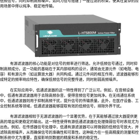
低频信号，同时抑制高频噪声，如同为信号搭建了一座过滤的桥梁，使其在复杂的应
用场景中得以纯净、稳定地传输。
有源滤波器的核心功能是对信号的频率进行筛选，允许低频信号通过，同时抑
制高频成分。这一功能的基础在于其内部结构的设计，通常由无源元件（如电阻、电
容）和有源元件（如运算放大器）共同构成。通过元件间的相互作用，滤波器能够形
成特定的频率响应特性，确保低频信号的完整传递，同时削弱高频噪声。
在实际应用中，低通滤波器的这一特性得到了广泛认可。例如，在音频设备
中，低通有源滤波器用于去除高频杂音，使得音频信号更加纯净。在无线通信系统
中，低通滤波器则用于抑制高频干扰，提升信号的传输质量。此外，在医疗设备、工
业控制系统等领域，低通滤波器能够提取有效的低频信号，排除外界干扰。
有源滤波器相较于无源滤波器的一个显著优势，在于其能够通过放大器提供更
高的增益和更稳定的输出。这一特性使得有源低通滤波器在处理微弱信号时表现尤为
出色。例如，在传感器信号处理中，低通有源滤波器可以将微弱的低频信号放大，并
滤除高频噪声，从而确保信号的准确性和可靠性。这种能力在一些高精度的测量和控
制系统中尤为重要，直接影响到数据的精度和系统的稳定性。