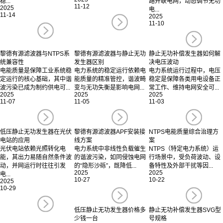
稳...
路并联电网，动态调节无功
11-12
2025
电...
11-14
2025
11-10
黎德有源滤波器与NTPS系
黎德有源滤波器与静止无功
静止无功补偿发生器如何解
统兼容性
发生器区别
决电压波动
电能质量是保障工业系统稳
电力系统的稳定运行依赖电
电力系统运行过程中，电压
定运行的核心基础，其中谐
能质量的精准管控，谐波畸
稳定是保障各类用电设备正
波污染已成为制约供电可...
变与无功失衡是影响电网...
常工作、维持电网安全可...
2025
2025
2025
11-07
11-05
11-03
低压静止无功发生器在光伏
黎德有源滤波器APF安装接
NTPS电能质量综合治理方
电站的应用
线方案
案
光伏电站依赖光照转化电
电力系统中非线性负载催生
NTPS（特定电力系统）运
能，其出力易随自然条件波
的谐波污染，如同侵蚀电网
行场景中，受负荷波动、设
动，并网运行时往往引发
的“隐形沙砾”，既降低...
备特性及外部干扰等因...
2025
2025
电...
10-27
10-22
2025
10-29
低压静止无功发生器价格多
静止无功补偿发生器SVG型
少钱一台
号规格