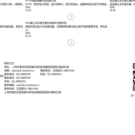
能源发展
源发电的快速发展，风电场和光伏电站的建设如火如荼。然而，新能源发电的间歇性和波动
补偿无功功率，维持电网电压稳定，保障风电场的稳定运行。在光伏电站，SVG同样可以有
业生产效率
域，有源静止无功发生器的应用也极为广泛。轧机等大型工业设备在运行过程中会产生大量
设备的稳定运行，提升生产效率。此外，在制造业中，SVG能够为数控机床、注塑机等精
道交通安全
系统对电能质量的要求极高。地铁、高铁等牵引变电站需要大量的无功功率来维持列车的正
些大型铁路枢纽，SVG的应用还能够提高牵引供电能力，优化电网运行效率。
力系统运行
中，SVG的作用不可或缺。在输电系统中，长距离输电线路存在较大的电抗，会导致无功
压波动和闪变问题，降低线损，提高能源利用效率。
无功发生器凭借优异的性能，在新能源、工业生产、轨道交通和电力系统等多个领域展现出
。‍
站专用SVG无功补偿装置厂家推荐
下一篇:
工业用静止无功发生器如何提高电能质量
区别是什么
末端治理能解决电压暂降
系中，不同设备承担着各自独特的职责，共同保障电力供应的
电压暂降作为电力系统中