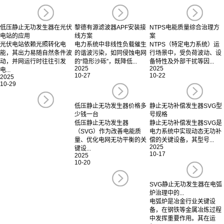
低压静止无功发生器在光伏
黎德有源滤波器APF安装接
NTPS电能质量综合治理方
电站的应用
线方案
案
光伏电站依赖光照转化电
电力系统中非线性负载催生
NTPS（特定电力系统）运
能，其出力易随自然条件波
的谐波污染，如同侵蚀电网
行场景中，受负荷波动、设
动，并网运行时往往引发
的“隐形沙砾”，既降低...
备特性及外部干扰等因...
2025
2025
电...
10-27
10-22
2025
10-29
低压静止无功发生器价格多
静止无功补偿发生器SVG型
少钱一台
号规格
低压静止无功发生器
静止无功补偿发生器SVG是
（SVG）作为改善电能质
电力系统中实现动态无功补
量、优化电网无功平衡的关
偿的关键设备，其型号...
2025
键设...
10-17
2025
10-20
SVG静止无功发生器在电弧
炉治理中的...
电弧炉是冶金行业关键设
备，在钢铁等金属冶炼过程
中发挥重要作用。其在运