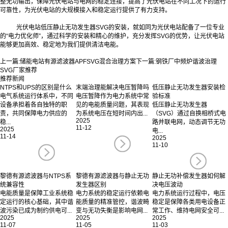
整无功输出，保障光伏电站与电网的稳定连接，提高了光伏电站在不同工况下的运行
可靠性，为光伏电站的大规模接入和稳定运行提供了有力支持。
光伏电站低压静止无功发生器SVG的安装，就如同为光伏电站配备了一位专业
的“电力优化师”，通过科学的安装和精心的维护，充分发挥SVG的优势，让光伏电站
能够更加高效、稳定地为我们提供清洁电能。‍
上一篇:
储能电站有源滤波器APFSVG混合治理方案
下一篇:
钢铁厂中频炉谐波治理
SVG厂家推荐
推荐新闻
NTPS和UPS的区别是什么
末端治理能解决电压暂降吗
低压静止无功发生器安装检
电气系统运行体系中，不同
电压暂降作为电力系统中常
验标准
设备承担着各自独特的职
见的电能质量问题，其表现
低压静止无功发生器
责，共同保障电力供应的
为系统电压在短时间内出...
（SVG）通过自换相桥式电
2025
稳...
路并联电网，动态调节无功
11-12
2025
电...
11-14
2025
11-10
黎德有源滤波器与NTPS系
黎德有源滤波器与静止无功
静止无功补偿发生器如何解
统兼容性
发生器区别
决电压波动
电能质量是保障工业系统稳
电力系统的稳定运行依赖电
电力系统运行过程中，电压
定运行的核心基础，其中谐
能质量的精准管控，谐波畸
稳定是保障各类用电设备正
波污染已成为制约供电可...
变与无功失衡是影响电网...
常工作、维持电网安全可...
2025
2025
2025
11-07
11-05
11-03