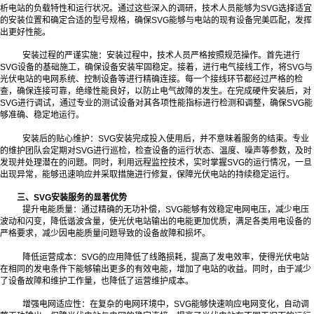
析电站的负载特性和运行状况。通过这些深入的调研，技术人员能够为SVG选择适宜
的安装位置和确定合适的型号规格，确保SVG能够与电站的现有设备完美匹配，发挥
出更好性能。
安装过程的严谨实施：安装过程中，技术人员严格按照规范操作。首先进行
SVG设备的基础施工，确保设备安装牢固稳定。接着，进行电气接线工作，将SVG与
光伏电站的电网系统、控制设备等进行精确连接。每一个接线环节都经过严格的检
查，确保连接可靠，绝缘性能良好，以防止电气故障的发生。在完成硬件安装后，对
SVG进行调试，通过专业的测试设备对其各项性能指标进行检测和调整，确保SVG能
够准确、稳定地运行。
安装后的贴心维护：SVG安装完成投入使用后，并不意味着服务的结束。专业
的维护团队会定期对SVG进行巡检，检查设备的运行状态、温度、噪声等参数，及时
发现并处理潜在的问题。同时，利用远程监控技术，实时掌握SVG的运行情况，一旦
出现异常，能够迅速响应并采取措施进行修复，保障光伏电站的持续稳定运行。
三、SVG安装服务的显著优势
提升电能质量：通过精确的无功补偿，SVG能够有效稳定电网电压，减少电压
波动和闪变，降低谐波含量，使光伏电站输出的电能更加优质，满足各类用电设备的
严格要求，减少因电能质量问题导致的设备故障和损坏。
降低运营成本：SVG的应用降低了线路损耗，提高了发电效率，使得光伏电站
在相同的发电条件下能够输出更多的有效电能，增加了电站的收益。同时，由于减少
了设备故障和维护工作量，也降低了运营维护成本。
增强电网适应性：在复杂的电网环境中，SVG能够快速响应电网变化，自动调