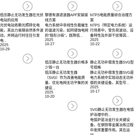
低压静止无功发生器在光伏
黎德有源滤波器APF安装接
NTPS电能质量综合治理方
电站的应用
线方案
案
光伏电站依赖光照转化电
电力系统中非线性负载催生
NTPS（特定电力系统）运
能，其出力易随自然条件波
的谐波污染，如同侵蚀电网
行场景中，受负荷波动、设
动，并网运行时往往引发
的“隐形沙砾”，既降低...
备特性及外部干扰等因...
2025
2025
电...
10-27
10-22
2025
10-29
低压静止无功发生器价格多
静止无功补偿发生器SVG型
少钱一台
号规格
低压静止无功发生器
静止无功补偿发生器SVG是
（SVG）作为改善电能质
电力系统中实现动态无功补
量、优化电网无功平衡的关
偿的关键设备，其型号...
2025
键设...
10-17
2025
10-20
SVG静止无功发生器在电弧
炉治理中的...
电弧炉是冶金行业关键设
备，在钢铁等金属冶炼过程
中发挥重要作用。其在运