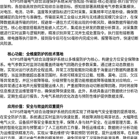
NTPS终端电气综合治理保护系统采用“感知层-传输层-核心处理层-执行层”的分
层架构，各层级高效协同实现综合治理目标。感知层部署高精度电气参数采集模块，
对电压、电流、功率、温度等关键指标进行实时采集，采集频率可达毫秒级，确保数
据捕捉的及时性与准确性。传输层采用工业级以太网与无线通信双模冗余设计，在保
障数据高速传输的同时，规避单一通信方式可能出现的中断风险，确保数据传输的稳
定性。核心处理层搭载高性能嵌入式芯片，集成自主研发的数据分析算法，对采集数
据进行实时运算与逻辑判断，精准识别异常工况并生成处置指令。执行层衔接断路
器、继电器等执行部件，接到指令后可在50毫秒内完成分闸、报警等动作，快速切断
风险源。
核心功能：全维度防护的技术落地
NTPS终端电气综合治理保护系统以多维度防护为核心，构建全方位安全保障体
系。电气参数实时监测功能覆盖终端电气回路的全参数采集，通过建立动态数据台
账，实现对运行状态的全程追溯。异常工况智能甄别功能基于海量运行数据构建基准
模型，当监测数据超出基准范围时，系统可精准定位过载、短路、漏电、过压、欠压
等异常类型，并区分故障等级。分级预警与处置功能根据故障等级触发对应响应，一
般异常通过本地声光报警提醒运维人员；严重故障则自动切断故障回路，同时将故障
信息推送至运维管理平台，确保故障快速处理。此外，系统具备运行数据统计分析功
能，定期生成运行报告，为电气系统的优化改造与预防性维护提供数据支撑。
应用价值：安全与效益的双重提升
NTPS终端电气综合治理保护系统的应用实现了终端电气安全管理的提质增效。
在安全防护方面，系统通过实时监测与快速处置，将故障消除在萌芽状态，大幅降低
电气火灾、设备损坏等安全事故发生率，保障人身与财产安全。在运维管理方面，系
统的智能化监测与预警减少了人工巡检的工作量，降低运维成本；数据统计分析功能
为运维提供精准方向，实现从“事后维修”向“事前预防”的转变，提升运维效率。在系统
运行方面，通过对电气参数的精准管控，避免因异常工况导致的能源浪费，降低能耗