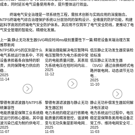
成本，同时延长电气设备使用寿命，提升整体运行效益。
终端电气安全治理是一项系统性工程，需技术创新与实践应用的深度融合。
NTPS终端电气综合治理保护系统以分层协同的架构设计、全维度的防护功能，构建
起科学高效的终端电气安全防护体系。其应用不仅筑牢了电气安全防线，更推动了电
气安全管理的智能化、精细化发展。‍
上一篇:
静止无功发生器SVG响应时间ms级别重要性
下一篇:
精密设备末端治理方案
推荐新闻
NTPS和UPS的区别是什么
末端治理能解决电压暂降吗
低压静止无功发生器安装检
电气系统运行体系中，不同
电压暂降作为电力系统中常
验标准
设备承担着各自独特的职
见的电能质量问题，其表现
低压静止无功发生器
责，共同保障电力供应的
为系统电压在短时间内出...
（SVG）通过自换相桥式电
2025
稳...
路并联电网，动态调节无功
11-12
2025
电...
11-14
2025
11-10
黎德有源滤波器与NTPS系
黎德有源滤波器与静止无功
静止无功补偿发生器如何解
统兼容性
发生器区别
决电压波动
电能质量是保障工业系统稳
电力系统的稳定运行依赖电
电力系统运行过程中，电压
定运行的核心基础，其中谐
能质量的精准管控，谐波畸
稳定是保障各类用电设备正
波污染已成为制约供电可...
变与无功失衡是影响电网...
常工作、维持电网安全可...
2025
2025
2025
11-07
11-05
11-03