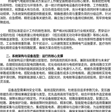
终端电气电能综合解决方案设计工作需全面梳理项目核心需求，精准把控用电
负荷特性、功能定位与环境条件。逐一统计终端用电设备的功率参数、工作制类型、
使用频次，核算最大有功负荷、无功负荷及视在功率，充分考量负荷同时率与峰谷波
动规律，为系统架构搭建提供数据支撑。明确普通负荷与重要负荷的分级边界，针对
消防、应急照明、精密设备等关键负荷，确立独立供电与备用切换机制，筑牢供电保
障底线。
规范标准是设计工作的刚性准则，需严格对标国家及行业相关规定。贯穿设计
全程的包括《电能质量公用电网谐波》《低压成套无功功率补偿装置》等核心标准，
明确谐波限值、无功补偿要求、接地电阻标准等关键指标。结合场景特性遵循专项规
范，工业场景侧重防爆、防干扰设计，公共建筑落实无障碍电气设施要求，医疗场所
强化精密设备专用回路配置，确保方案合规性与适用性。
二、系统架构与设备选型：运行的核心支撑
系统架构设计需构建分层管控、协同高效的拓扑体系，兼顾当前需求与未来扩
展。合理规划高低压配电回路布局，优化母线系统与电缆桥架走向，避免线路交叉挤
压与距离过长导致的能耗损耗及安全隐患。确立电源引入方式，根据负荷重要性配置
单路或双路市电，搭配自备发电机、储能设备形成多元供电格局，通过联络柜实现电
源平滑切换。预留新能源接入接口，适配光伏、充电桩等设备的后续投用，提升系统
灵活度。
设备选型需秉持安全可靠、能效适配的原则，杜绝盲目追求参数冗余。变压器
依据负荷计算结果确定容量与类型，优先选用高效节能型号，结合环境条件选定绝缘
等级，保障长期运行稳定性。开关设备按额定电流、短路容量精准选型，配置过流、
短路、漏电保护功能，确保故障时快速响应、精准切断。智能配电设备的选用需兼顾
数据采集与远程管控能力，集成智能电表、通信模块与边缘计算功能，为运维管理提
供技术支撑。电缆选型严格核算载流量与电压损失，确保末端电压偏差控制在额定电