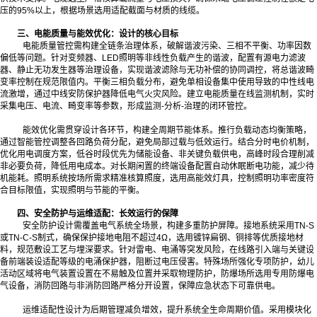
压的95%以上，根据场景选用适配截面与材质的线缆。
三、电能质量与能效优化：设计的核心目标
电能质量管控需构建全链条治理体系，破解谐波污染、三相不平衡、功率因数
偏低等问题。针对变频器、LED照明等非线性负载产生的谐波，配置有源电力滤波
器、静止无功发生器等治理设备，实现谐波滤除与无功补偿的协同调控，将总谐波畸
变率控制在规范限值内。平衡三相负载分布，避免单相设备集中使用导致的中性线电
流激增，通过中线安防保护器降低电气火灾风险。建立电能质量在线监测机制，实时
采集电压、电流、畸变率等参数，形成监测-分析-治理的闭环管控。
能效优化需贯穿设计各环节，构建全周期节能体系。推行负载动态均衡策略，
通过智能管控调整各回路负荷分配，避免局部过载与低效运行。结合分时电价机制，
优化用电调度方案，低谷时段优先为储能设备、非关键负载供电，高峰时段合理削减
非必要负荷，降低用电成本。对长期闲置的终端设备配置自动休眠断电功能，减少待
机能耗。照明系统按场所需求精准核算照度，选用高能效灯具，控制照明功率密度符
合目标限值，实现照明与节能的平衡。
四、安全防护与运维适配：长效运行的保障
安全防护设计需覆盖电气系统全场景，构建多重防护屏障。接地系统采用TN-S
或TN-C-S制式，确保保护接地电阻不超过4Ω，选用镀锌扁钢、铜排等优质接地材
料，规范敷设工艺与埋深要求。针对雷电、电涌等突发风险，在线路引入端与关键设
备前端装设适配等级的电涌保护器，阻断过电压侵害。特殊场所强化专项防护，幼儿
活动区域将电气装置设置在不易触及位置并采取物理防护，防爆场所选用专用防爆电
气设备，消防回路与非消防回路严格分开设置，保障应急状态下可靠供电。
运维适配性设计为后期管理减负增效，提升系统全生命周期价值。采用模块化