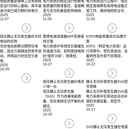
电能质量是保障工业系统稳
电力系统的稳定运行依赖电
电力系统运行过程中，电压
定运行的核心基础，其中谐
能质量的精准管控，谐波畸
稳定是保障各类用电设备正
波污染已成为制约供电可...
变与无功失衡是影响电网...
常工作、维持电网安全可...
2025
2025
2025
11-07
11-05
11-03
低压静止无功发生器在光伏
黎德有源滤波器APF安装接
NTPS电能质量综合治理方
电站的应用
线方案
案
光伏电站依赖光照转化电
电力系统中非线性负载催生
NTPS（特定电力系统）运
能，其出力易随自然条件波
的谐波污染，如同侵蚀电网
行场景中，受负荷波动、设
动，并网运行时往往引发
的“隐形沙砾”，既降低...
备特性及外部干扰等因...
2025
2025
电...
10-27
10-22
2025
10-29
低压静止无功发生器价格多
静止无功补偿发生器SVG型
少钱一台
号规格
低压静止无功发生器
静止无功补偿发生器SVG是
（SVG）作为改善电能质
电力系统中实现动态无功补
量、优化电网无功平衡的关
偿的关键设备，其型号...
2025
键设...
10-17
2025
10-20
SVG静止无功发生器在电弧