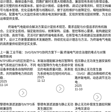
设计理念，确保设备升级、回路扩展时无需大规模改造，兼容现有系统与新增设备。
建立完整的技术档案体系，留存设计图纸、设备参数、调试记录等资料，规范文档编
号与版本管理。优化设备布置与线路标识，便于巡检维护与故障定位，缩短故障响应
时间。配置电气火灾监控系统与剩余电流保护装置，实现异常情况提前预警，为主动
运维提供支撑。
终端电气电能综合解决方案设计是技术规范、需求适配与价值追求的有机融
合。立足安全底线，锚定能效目标，统筹架构、设备、管控等核心要素，能构建起安
全可靠、高效节能、灵活可扩展的终端电能系统。在新型电力系统建设加速推进的背
景下，设计工作更需紧跟技术发展趋势，持续优化设计理念与方法，为终端电气电能
的高质量供给提供坚实支撑。‍
上一篇:
工业节能：SVG与NTPS协同方案
下一篇:
终端电气综合治理的难点与对策
推荐新闻
NTPS和UPS的区别是什么
末端治理能解决电压暂降吗
低压静止无功发生器安装检
电气系统运行体系中，不同
电压暂降作为电力系统中常
验标准
设备承担着各自独特的职
见的电能质量问题，其表现
低压静止无功发生器
责，共同保障电力供应的
为系统电压在短时间内出...
（SVG）通过自换相桥式电
2025
稳...
路并联电网，动态调节无功
11-12
2025
电...
11-14
2025
11-10
黎德有源滤波器与NTPS系
黎德有源滤波器与静止无功
静止无功补偿发生器如何解
统兼容性
发生器区别
决电压波动