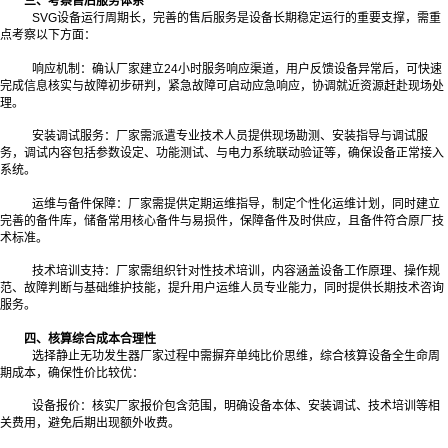
三、考察售后服务体系
SVG设备运行周期长，完善的售后服务是设备长期稳定运行的重要支撑，需重
点考察以下方面：
响应机制：确认厂家建立24小时服务响应渠道，用户反馈设备异常后，可快速
完成信息核实与故障初步研判，紧急故障可启动应急响应，协调就近资源赶赴现场处
理。
安装调试服务：厂家需派遣专业技术人员提供现场勘测、安装指导与调试服
务，调试内容包括参数设定、功能测试、与电力系统联动验证等，确保设备正常接入
系统。
运维与备件保障：厂家需提供定期运维指导，制定个性化运维计划，同时建立
完善的备件库，储备常用核心备件与易损件，保障备件及时供应，且备件符合原厂技
术标准。
技术培训支持：厂家需组织针对性技术培训，内容涵盖设备工作原理、操作规
范、故障判断与基础维护技能，提升用户运维人员专业能力，同时提供长期技术咨询
服务。
四、核算综合成本合理性
选择静止无功发生器厂家过程中需摒弃单纯比价思维，综合核算设备全生命周
期成本，确保性价比较优：
设备报价：核实厂家报价包含范围，明确设备本体、安装调试、技术培训等相
关费用，避免后期出现额外收费。