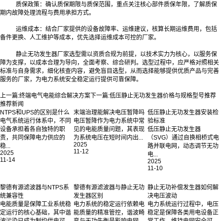
质保政策：确认质保期限与质保范围，重点关注核心部件质保年限，了解质保
期内故障处理流程与费用承担方式。
运维成本：结合厂家提供的设备故障率、运维建议，核算长期运维费用，包括
备件更换、人工维护等成本，优先选择运维成本可控的厂家。
静止无功发生器厂家选型需以资质合规为前提，以技术实力为核心，以服务保
障为支撑，以成本合理为导向，全面考察、综合研判。选型过程中，应严格对照相关
标准与自身需求，细化核查内容，避免盲目选型，从而选择能够提供优质产品与完善
服务的厂家，为电力系统安全稳定运行提供可靠保障。‍
上一篇:
终端电气电能综合解决方案
下一篇:
低压静止无功发生器价格与规格型号推荐
推荐新闻
NTPS和UPS的区别是什么
末端治理能解决电压暂降吗
低压静止无功发生器安装检
电气系统运行体系中，不同
电压暂降作为电力系统中常
验标准
设备承担着各自独特的职
见的电能质量问题，其表现
低压静止无功发生器
责，共同保障电力供应的
为系统电压在短时间内出...
（SVG）通过自换相桥式电
2025
稳...
路并联电网，动态调节无功
11-12
2025
电...
11-14
2025
11-10
黎德有源滤波器与NTPS系
黎德有源滤波器与静止无功
静止无功补偿发生器如何解
统兼容性
发生器区别
决电压波动
电能质量是保障工业系统稳
电力系统的稳定运行依赖电
电力系统运行过程中，电压
定运行的核心基础，其中谐
能质量的精准管控，谐波畸
稳定是保障各类用电设备正