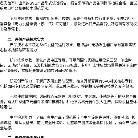
名实验室）出具的SVG产品型式试验报告，报告需明确产品各项性能指标合格，且试
验项目符合相关技术规范要求。
专项资质要求：根据应用场景，核查厂家是否具备对应行业资质，如电力行业
需具备《电力设备承装（修、试）许可证》，涉及进出口产品需提供制造商有效授权
书及承诺书。
二、评估产品技术实力
产品技术水平决定SVG设备的运行效果，选择静止无功发生器厂家时需聚焦核
心技术指标与研发能力：
核心技术参数：确认产品电压等级、容量范围与实际应用需求匹配，响应时
间、无功调节精度、谐波抑制能力符合行业标准，其中冲击性负载场景需关注响应时
间≤10毫秒，常规场景需满足响应时间≤20毫秒。
研发创新能力：了解厂家研发团队配置，核查其是否拥有SVG相关核心专利，
包括国内专利及必要的国际专利，重点关注散热、控制算法等关键技术的专利储备。
元器件质量控制：询问核心元器件（如IGBT、电容器、传感器等）的品牌与来
源，确认厂家建立元器件采购审核机制，杜绝不合格元器件投入生产，保障设备整体
稳定性。
生产检测能力：了解厂家生产车间规范程度与生产设备先进性，核查其出厂检
测流程，确认设备出厂前完成温升试验、动态响应测试等全套检测项目，确保产品质
量达标。