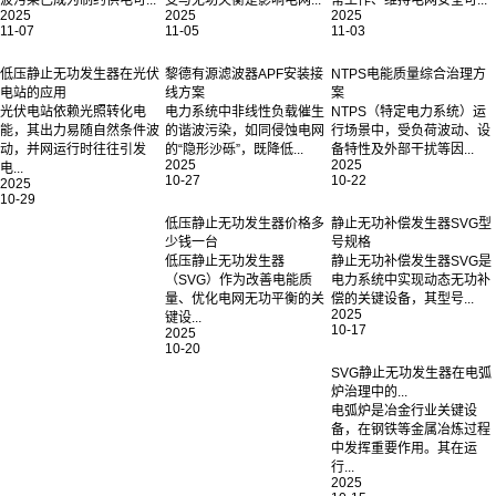
波污染已成为制约供电可...
变与无功失衡是影响电网...
常工作、维持电网安全可...
2025
2025
2025
11-07
11-05
11-03
低压静止无功发生器在光伏
黎德有源滤波器APF安装接
NTPS电能质量综合治理方
电站的应用
线方案
案
光伏电站依赖光照转化电
电力系统中非线性负载催生
NTPS（特定电力系统）运
能，其出力易随自然条件波
的谐波污染，如同侵蚀电网
行场景中，受负荷波动、设
动，并网运行时往往引发
的“隐形沙砾”，既降低...
备特性及外部干扰等因...
2025
2025
电...
10-27
10-22
2025
10-29
低压静止无功发生器价格多
静止无功补偿发生器SVG型
少钱一台
号规格
低压静止无功发生器
静止无功补偿发生器SVG是
（SVG）作为改善电能质
电力系统中实现动态无功补
量、优化电网无功平衡的关
偿的关键设备，其型号...
2025
键设...
10-17
2025
10-20
SVG静止无功发生器在电弧
炉治理中的...
电弧炉是冶金行业关键设
备，在钢铁等金属冶炼过程
中发挥重要作用。其在运
行...
2025