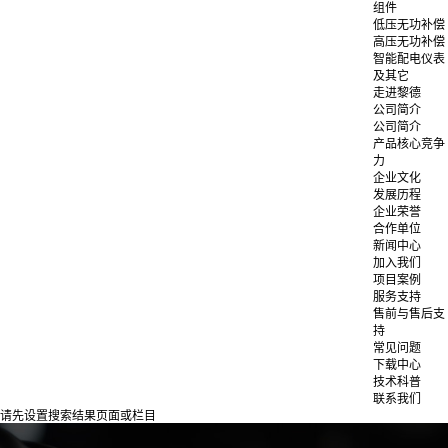
组件
低压无功补偿
高压无功补偿
智能配电仪表
及其它
走进黎德
公司简介
公司简介
产品核心竞争
力
企业文化
发展历程
企业荣誉
合作单位
新闻中心
加入我们
项目案例
服务支持
售前与售后支
持
常见问题
下载中心
技术科普
联系我们
请先设置搜索结果页面或栏目